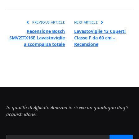
PREVIOUS ARTICLE
NEXT ARTICLE
Recensione Bosch
Lavastoviglie 13 Coperti
SMV2ITX16E Lavastoviglie
Classe F da 60 cm –
a scomparsa totale
Recensione
In qualità di Affiliato Amazon io ricevo un guadagno dagli
acquisti idonei.