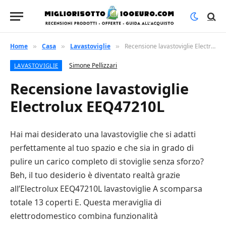
Home
Casa
Lavastoviglie
Recensione lavastoviglie Electrolux EEQ47210L
»
»
»
Simone Pellizzari
LAVASTOVIGLIE
Recensione lavastoviglie
Electrolux EEQ47210L
Hai mai desiderato una lavastoviglie che si adatti
perfettamente al tuo spazio e che sia in grado di
pulire un carico completo di stoviglie senza sforzo?
Beh, il tuo desiderio è diventato realtà grazie
all’Electrolux EEQ47210L lavastoviglie A scomparsa
totale 13 coperti E. Questa meraviglia di
elettrodomestico combina funzionalità