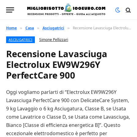
Home
Casa
Asciugatrici
Recensione Lavasciuga Electrolux EW9W296Y PerfectCare 900
»
»
»
Simone Pellizzari
ASCIUGATRICI
Recensione Lavasciuga
Electrolux EW9W296Y
PerfectCare 900
Oggi vogliamo parlarti di “Electrolux EW9W296Y
Lavasciuga PerfectCare 900 con DelicateCare System,
9 kg Lavaggio o 6 kg Asciugatura, Classe B, se Usata
come Lavatrice o Classe D, se Usata come Lavasciuga,
Bianco [Classe di efficienza energetica B]”. Questo
eccezionale elettrodomestico è perfetto per