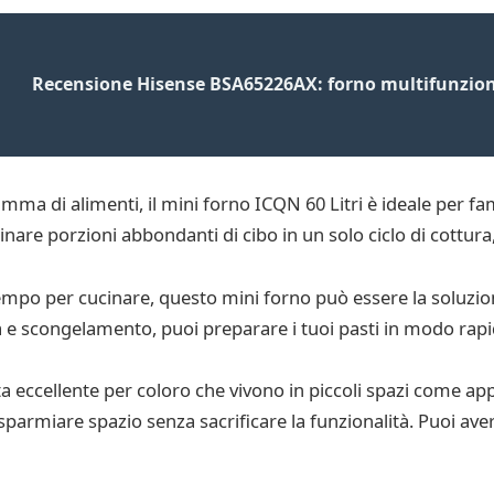
Recensione Hisense BSA65226AX: forno multifunzio
amma di alimenti, il mini forno ICQN 60 Litri è ideale per 
nare porzioni abbondanti di cibo in un solo ciclo di cottur
po per cucinare, questo mini forno può essere la soluzione
ura e scongelamento, puoi preparare i tuoi pasti in modo rapi
lta eccellente per coloro che vivono in piccoli spazi come 
parmiare spazio senza sacrificare la funzionalità. Puoi av