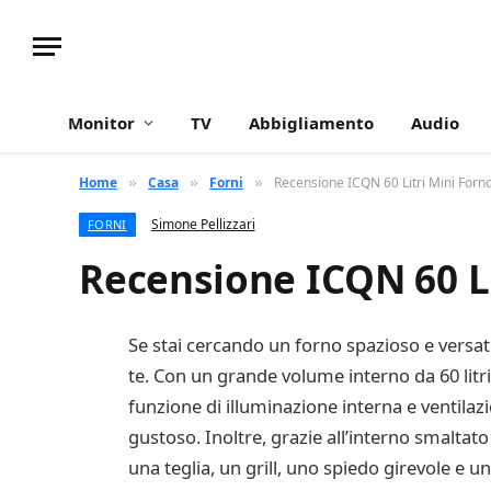
Monitor
TV
Abbigliamento
Audio
Home
Casa
Forni
Recensione ICQN 60 Litri Mini Forn
»
»
»
Simone Pellizzari
FORNI
Recensione ICQN 60 Li
Se stai cercando un forno spazioso e versati
te. Con un grande volume interno da 60 litr
funzione di illuminazione interna e ventila
gustoso. Inoltre, grazie all’interno smaltato e
una teglia, un grill, uno spiedo girevole e 