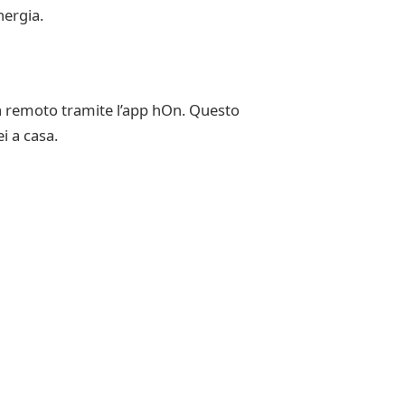
nergia.
da remoto tramite l’app hOn. Questo
i a casa.