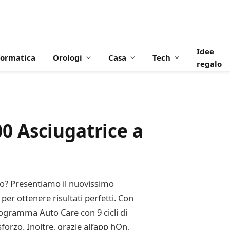
Idee
formatica
Orologi
Casa
Tech
regalo
0 Asciugatrice a
nto? Presentiamo il nuovissimo
r ottenere risultati perfetti. Con
programma Auto Care con 9 cicli di
sforzo. Inoltre, grazie all’app hOn,