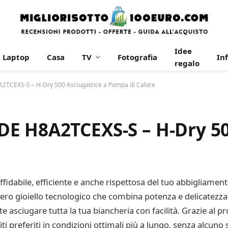
Idee
Laptop
Casa
TV
Fotografia
In
regalo
2TCEXS-S – H-Dry 500 Asciugatrice a Pompa di Calore
E H8A2TCEXS-S – H-Dry 50
ffidabile, efficiente e anche rispettosa del tuo abbigliame
 gioiello tecnologico che combina potenza e delicatezza pe
te asciugare tutta la tua biancheria con facilità. Grazie al 
ti preferiti in condizioni ottimali più a lungo, senza alcuno 