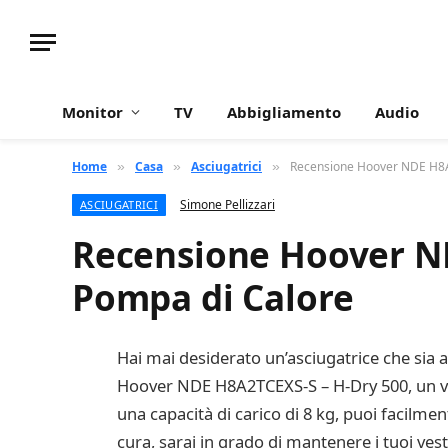
Monitor
TV
Abbigliamento
Audio
Home
Casa
Asciugatrici
Recensione Hoover NDE H8A
»
»
»
Simone Pellizzari
ASCIUGATRICI
Recensione Hoover ND
Pompa di Calore
Hai mai desiderato un’asciugatrice che sia a
Hoover NDE H8A2TCEXS-S – H-Dry 500, un vero
una capacità di carico di 8 kg, puoi facilmen
cura, sarai in grado di mantenere i tuoi vesti