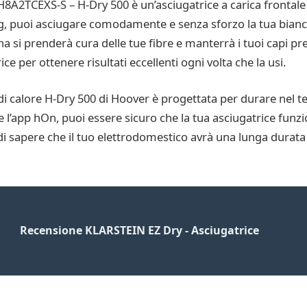
 H8A2TCEXS-S – H-Dry 500 è un’asciugatrice a carica frontale 
8 kg, puoi asciugare comodamente e senza sforzo la tua bian
na si prenderà cura delle tue fibre e manterrà i tuoi capi pre
ce per ottenere risultati eccellenti ogni volta che la usi.
di calore H-Dry 500 di Hoover è progettata per durare nel 
e l’app hOn, puoi essere sicuro che la tua asciugatrice funz
 di sapere che il tuo elettrodomestico avrà una lunga durata e
Recensione KLARSTEIN EZ Dry - Asciugatrice