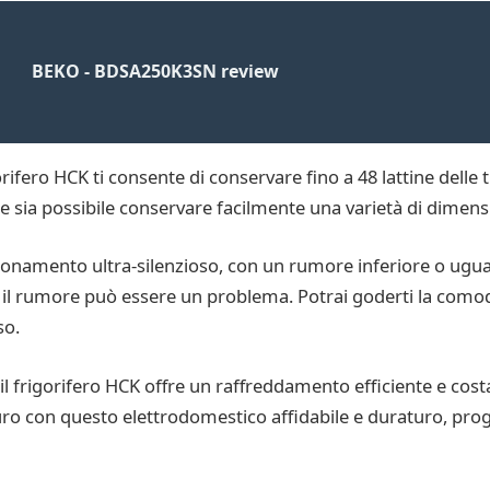
BEKO - BDSA250K3SN review
orifero HCK ti consente di conservare fino a 48 lattine delle 
he sia possibile conservare facilmente una varietà di dimens
onamento ultra-silenzioso, con un rumore inferiore o ugual
i il rumore può essere un problema. Potrai goderti la comod
so.
, il frigorifero HCK offre un raffreddamento efficiente e cos
uro con questo elettrodomestico affidabile e duraturo, proge