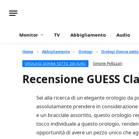
Monitor
TV
Abbigliamento
Audio
Home
Abbigliamento
Orologi
Orologi Donna sotto
»
»
»
Simone Pellizzari
OROLOGI DONNA SOTTO 200 EURO
Recensione GUESS Cla
Sei alla ricerca di un elegante orologio da p
assolutamente prendere in considerazione i
e un bracciale assortito, questo orologio reg
tocco individuale a questo orologio, renden
opportunità di avere un pezzo unico che aggi