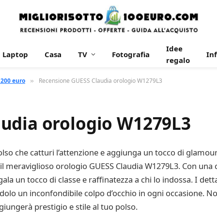
Idee
Laptop
Casa
TV
Fotografia
In
regalo
 200 euro
Recensione GUESS Claudia orologio W1279L3
»
udia orologio W1279L3
olso che catturi l’attenzione e aggiunga un tocco di glamour 
l meraviglioso orologio GUESS Claudia W1279L3. Con una ca
ala un tocco di classe e raffinatezza a chi lo indossa. I detta
dolo un inconfondibile colpo d’occhio in ogni occasione. No
ungerà prestigio e stile al tuo polso.