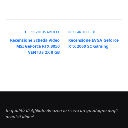
PREVIOUS ARTICLE
NEXT ARTICLE
Recensione Scheda Video
Recensione EVGA Geforce
MSI GeForce RTX 3050
RTX 2060 SC Gaming
VENTUS 2X 8 GB
In qualità di Affiliato Amazon io ricevo un guadagno dagli
acquisti idonei.