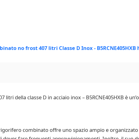
 litri della classe D in acciaio inox – B5RCNE405HXB è un’o
 frigorifero combinato offre uno spazio ampio e organizzato p
di dover fare frequenti approvvigionamenti. Inoltre, il suo d