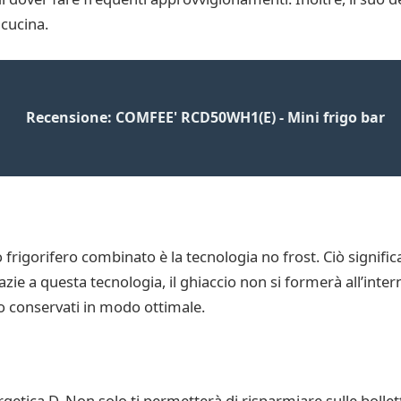
 cucina.
Recensione: COMFEE' RCD50WH1(E) - Mini frigo bar
o frigorifero combinato è la tecnologia no frost. Ciò signifi
zie a questa tecnologia, il ghiaccio non si formerà all’inte
no conservati in modo ottimale.
getica D. Non solo ti permetterà di risparmiare sulle bolle