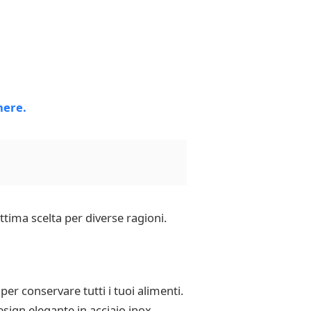
ttima scelta per diverse ragioni.
er conservare tutti i tuoi alimenti.
esign elegante in acciaio inox