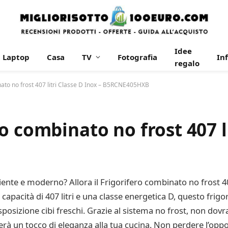
Idee
Laptop
Casa
TV
Fotografia
In
regalo
ato no frost 407 litri Classe D Inox – B5RCNE405HXB
o combinato no frost 407 li
iente e moderno? Allora il Frigorifero combinato no frost 40
pacità di 407 litri e una classe energetica D, questo frigor
sizione cibi freschi. Grazie al sistema no frost, non dovrai
à un tocco di eleganza alla tua cucina. Non perdere l’oppor