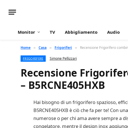
Monitor
TV
Abbigliamento
Audio
Home
Casa
Frigoriferi
Recensione Frigorifero combin
»
»
»
Simone Pellizzari
FRIGORIFERI
Recensione Frigorifer
– B5RCNE405HXB
Hai bisogno di un frigorifero spazioso, effic
B5RCNE405HXB è ciò che fa per te! Con una ca
numerose o per chi ama avere sempre a dispo
congelatore, mentre il design inox aggiunger