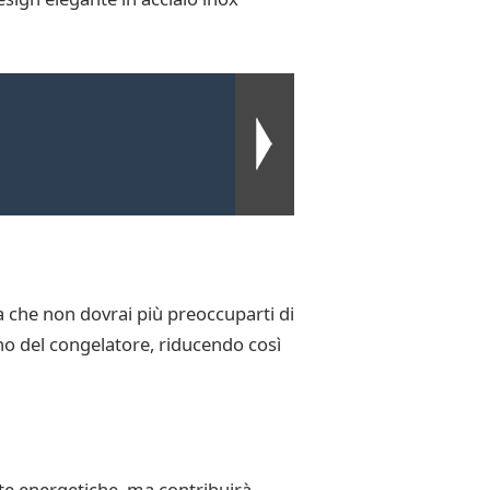
ca che non dovrai più preoccuparti di
rno del congelatore, riducendo così
tte energetiche, ma contribuirà