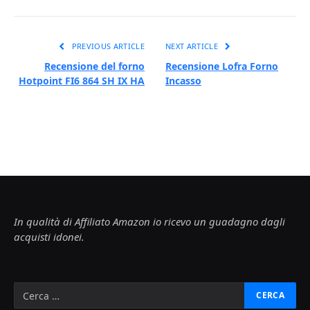
PREVIOUS ARTICLE
NEXT ARTICLE
Recensione del forno
Recensione Lofra Forno
Hotpoint FI6 864 SH IX HA
Incasso
In qualità di Affiliato Amazon io ricevo un guadagno dagli
acquisti idonei.