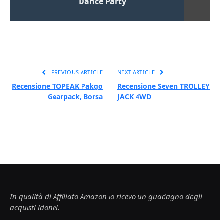
Dance Party
PREVIOUS ARTICLE
NEXT ARTICLE
Recensione TOPEAK Pakgo
Recensione Seven TROLLEY
Gearpack, Borsa
JACK 4WD
In qualità di Affiliato Amazon io ricevo un guadagno dagli
acquisti idonei.