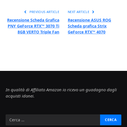
PREVIOUS ARTICLE
NEXT ARTICLE
Recensione Scheda Grafica
Recensione ASUS ROG
PNY GeForce RTX™ 3070 Ti
Scheda grafica Strix
8GB VERTO Triple Fan
GeForce RTX™ 4070
In qualità di Affiliato Amazon io ricevo un guadagno dagli
acquisti idonei.