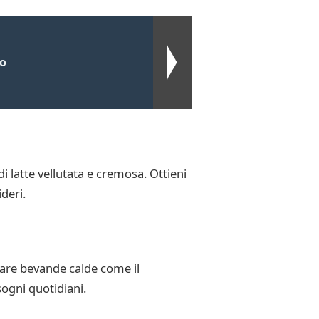
so
i latte vellutata e cremosa. Ottieni
deri.
rare bevande calde come il
sogni quotidiani.