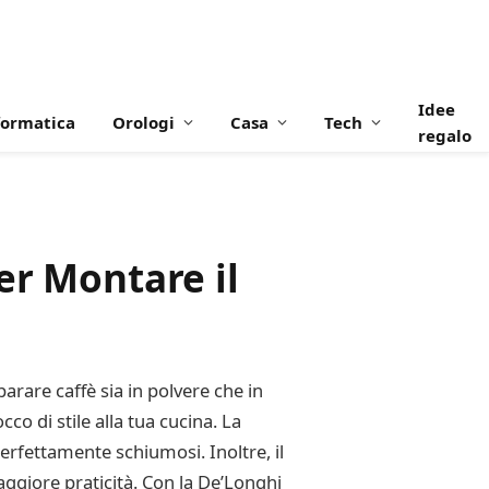
Idee
formatica
Orologi
Casa
Tech
regalo
er Montare il
are caffè sia in polvere che in
o di stile alla tua cucina. La
erfettamente schiumosi. Inoltre, il
ggiore praticità. Con la De’Longhi