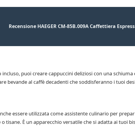
Recensione HAEGER CM-85B.009A Caffettiera Espres
co incluso, puoi creare cappuccini deliziosi con una schiuma d
creare bevande al caffè decadenti che soddisferanno i tuoi desi
che essere utilizzata come assistente culinario per prepa
o tisane. È un apparecchio versatile che si adatta ai tuoi bi