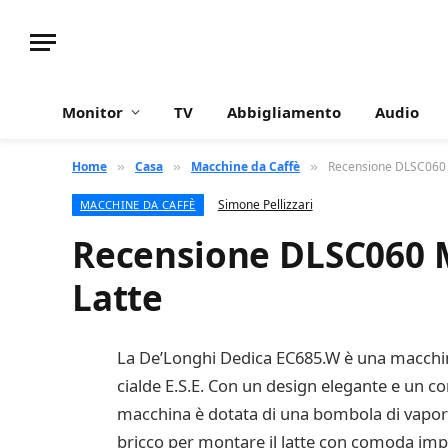
Monitor
TV
Abbigliamento
Audio
Home
Casa
Macchine da Caffè
Recensione DLSC060 Mi
»
»
»
Simone Pellizzari
MACCHINE DA CAFFÈ
Recensione DLSC060 Mi
Latte
La De’Longhi Dedica EC685.W è una macchina
cialde E.S.E. Con un design elegante e un co
macchina è dotata di una bombola di vapore 
bricco per montare il latte con comoda impu