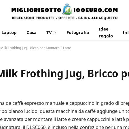
Idee
Laptop
Casa
TV
Fotografia
In
regalo
lk Frothing Jug, Bricco per Montare il Latte
lk Frothing Jug, Bricco p
 da caffè espresso manuale e cappuccino in grado di prepar
rpo bianco lucido, questa macchina da caffè aggiunge un tocc
avanzata per montare il latte e creare cappuccini e lattè p
gnatura, il DLSC060, è incluso nella confezione per una ma