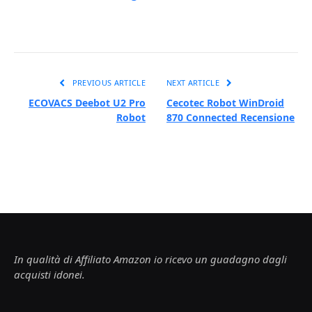
PREVIOUS ARTICLE
NEXT ARTICLE
ECOVACS Deebot U2 Pro
Cecotec Robot WinDroid
Robot
870 Connected Recensione
In qualità di Affiliato Amazon io ricevo un guadagno dagli
acquisti idonei.