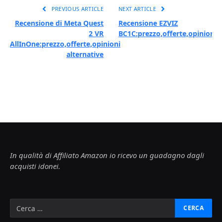
PREVIOUS ARTICLE
NEXT ARTICLE
Recensione di Meta Quest
Recensione EZVIZ
2 VR
BC1C:prezzo,offerte,opinioni
AllInOne:prezzo,offerte,opinioni
alternative
In qualità di Affiliato Amazon io ricevo un guadagno dagli
acquisti idonei.