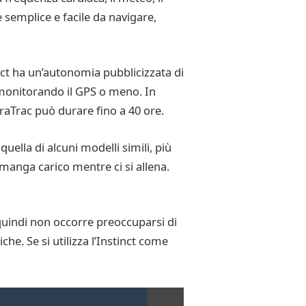
è semplice e facile da navigare,
nct ha un’autonomia pubblicizzata di
a monitorando il GPS o meno. In
traTrac può durare fino a 40 ore.
uella di alcuni modelli simili, più
imanga carico mentre ci si allena.
 quindi non occorre preoccuparsi di
e. Se si utilizza l’Instinct come