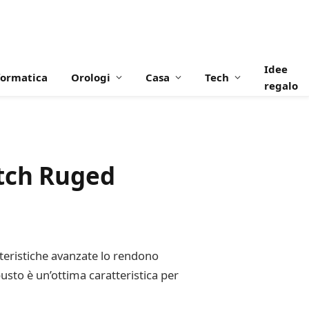
Idee
formatica
Orologi
Casa
Tech
regalo
atch Ruged
atteristiche avanzate lo rendono
obusto è un’ottima caratteristica per