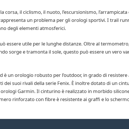
la corsa, il ciclismo, il nuoto, l’escursionismo, l’arrampicata
rappresenta un problema per gli orologi sportivi. I trail ru
ano degli elementi atmosferici.
ò essere utile per le lunghe distanze. Oltre al termometro,
ndo sorge e tramonta il sole, questo può essere un vero va
 è un orologio robusto per l’outdoor, in grado di resistere 
 dei suoi rivali della serie Fenix. È inoltre dotato di un ci
 orologi Garmin. Il cinturino è realizzato in morbido silic
imero rinforzato con fibre è resistente ai graffi e lo scherm