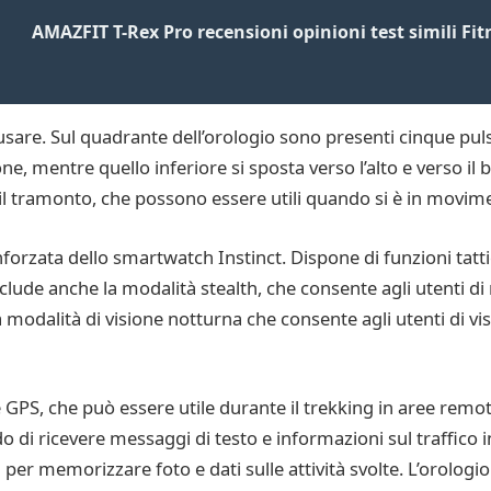
AMAZFIT T-Rex Pro recensioni opinioni test simili Fit
 usare. Sul quadrante dell’orologio sono presenti cinque puls
ne, mentre quello inferiore si sposta verso l’alto e verso il
o il tramonto, che possono essere utili quando si è in movim
forzata dello smartwatch Instinct. Dispone di funzioni tattich
Include anche la modalità stealth, che consente agli utenti d
a modalità di visione notturna che consente agli utenti di vi
ne GPS, che può essere utile durante il trekking in aree remo
i ricevere messaggi di testo e informazioni sul traffico i
r memorizzare foto e dati sulle attività svolte. L’orologio