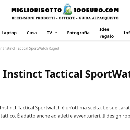
Idee
Laptop
Casa
TV
Fotografia
In
regalo
n Instinct Tactical SportWatch Ruged
 Instinct Tactical SportW
l’Instinct Tactical Sportwatch è un’ottima scelta. Le sue car
ro tattico. È adatto anche ad atleti e avventurieri. Il design r