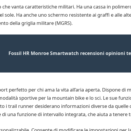
o che vanta caratteristiche militari. Ha una cassa in polim
e del sole. Ha anche uno schermo resistente ai graffi e alle
ento della griglia militare (MGRS).
Fossil HR Monroe Smartwatch recensioni opinioni tes
t perfetto per chi ama la vita all’aria aperta. Dispone di mod
modalità sportive per la mountain bike e lo sci. Le sue funzio
 i trail runner desiderano informazioni diverse da quelle ch
e di una funzione di intervallo integrata, che aiuta a tenere 
rsonalizzabile. Consente di modificare le impostazioni per la