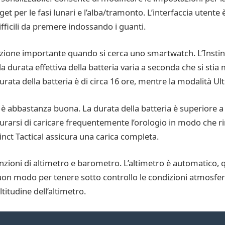
et per le fasi lunari e l’alba/tramonto. L’interfaccia utente 
fficili da premere indossando i guanti.
razione importante quando si cerca uno smartwatch. L’Insti
la durata effettiva della batteria varia a seconda che si sti
rata della batteria è di circa 16 ore, mentre la modalità Ul
al è abbastanza buona. La durata della batteria è superiore a q
sicurarsi di caricare frequentemente l’orologio in modo che r
tinct Tactical assicura una carica completa.
 funzioni di altimetro e barometro. L’altimetro è automatico,
on modo per tenere sotto controllo le condizioni atmosferich
titudine dell’altimetro.