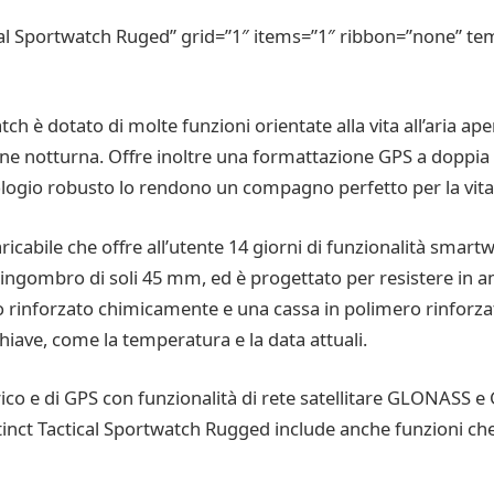
al Sportwatch Ruged” grid=”1″ items=”1″ ribbon=”none” tem
ch è dotato di molte funzioni orientate alla vita all’aria ape
sione notturna. Offre inoltre una formattazione GPS a doppia p
ologio robusto lo rendono un compagno perfetto per la vita a
icaricabile che offre all’utente 14 giorni di funzionalità sma
ingombro di soli 45 mm, ed è progettato per resistere in ambi
 rinforzato chimicamente e una cassa in polimero rinforzato
 chiave, come la temperatura e la data attuali.
ico e di GPS con funzionalità di rete satellitare GLONASS e 
nstinct Tactical Sportwatch Rugged include anche funzioni