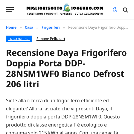
Home
Casa
Frigoriferi
Recensione Daya Frigorifero Doppia Porta DDP-28NSM1WF0 Bianco Defrost 206 litri
»
»
»
Simone Pellizzari
FRIGORIFERI
Recensione Daya Frigorifero
Doppia Porta DDP-
28NSM1WF0 Bianco Defrost
206 litri
Siete alla ricerca di un frigorifero efficiente ed
elegante? Allora lasciate che vi presenti Daya, il
frigorifero doppia porta DDP-28NSM1WF0. Questo
prodotto di classe energetica F è ecologico e
consuma solo 215 kWh all’anno. Con una capacità