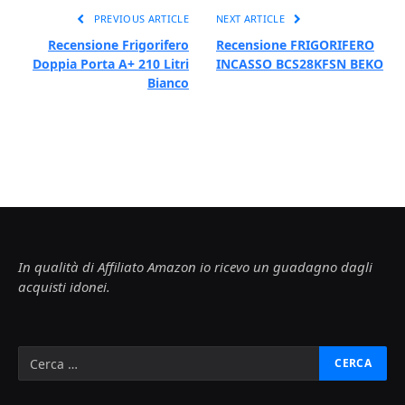
PREVIOUS ARTICLE
NEXT ARTICLE
Recensione Frigorifero
Recensione FRIGORIFERO
Doppia Porta A+ 210 Litri
INCASSO BCS28KFSN BEKO
Bianco
In qualità di Affiliato Amazon io ricevo un guadagno dagli
acquisti idonei.