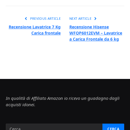
PREVIOUS ARTICLE
NEXT ARTICLE
Recensione Lavatrice 7 Kg
Recensione Hisense
Carica frontale
WFQP6012EVM – Lavatrice
a Carica Frontale da 6 kg
In qualità di Affiliato Amazon io ricevo un guadagno dagli
acquisti idonei.