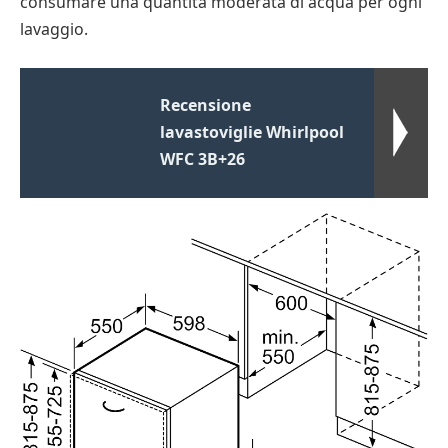
consumare una quantità moderata di acqua per ogni
lavaggio.
Recensione
lavastoviglie Whirlpool
WFC 3B+26