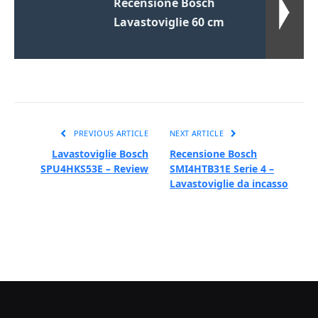
Recensione Bosch
Lavastoviglie 60 cm
PREVIOUS ARTICLE
NEXT ARTICLE
Lavastoviglie Bosch
Recensione Bosch
SPU4HKS53E – Review
SMI4HTB31E Serie 4 –
Lavastoviglie da incasso