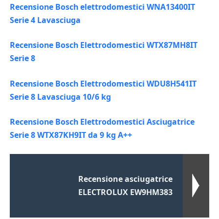
Recensione Bosch elettrodomestici WNA13400IT
Serie 4 Lavasciuga
Recensione Bosch Elettrodomestici WTX87MH8IT
Serie 8
Recensione Bosch Elettrodomestici WDU8H541IT
Serie 8 Lavasciuga 10/6 kg
Recensione Bosch Elettrodomestici Asciugatrice
Serie 8 WTX87KH9IT da 9 kg A++
Recensione asciugatrice
ELECTROLUX EW9HM383