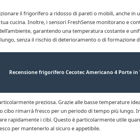
izionare il frigorifero a ridosso di pareti o mobili, anche in u
la tua cucina. Inoltre, i sensori FreshSense monitorano e co
 dell’ambiente, garantendo una temperatura costante e unif
a lungo, senza il rischio di deterioramento o di formazione d
Recensione frigorifero Cecotec Americano 4 Porte in
articolarmente preziosa. Grazie alle basse temperature ideali
tuo cibo rimarrà fresco per un periodo di tempo più lungo. I
ddare rapidamente i cibi. Questo è particolarmente utile qua
sco per mantenerlo al sicuro e appetibile.