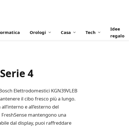
Idee
formatica
Orologi
Casa
Tech
regalo
Serie 4
 il Bosch Elettrodomestici KGN39VLEB
ntenere il cibo fresco più a lungo.
ll’interno e all’esterno del
sori FreshSense mantengono una
bile dal display, puoi raffreddare