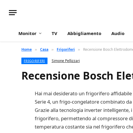
Monitor
TV
Abbigliamento
Audio
Home
Casa
Frigoriferi
Recensione Bosch Elettrodom
»
»
»
Simone Pellizzari
FRIGORIFERI
Recensione Bosch Ele
Hai mai desiderato un frigorifero affidabil
Serie 4, un frigo-congelatore combinato da 
Grazie alla tecnologia inverter intelligente
frigorifero, permettendo al compressore di
temperatura costante sia nel frigorifero che