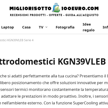
Idee
Laptop
Casa
TV
Fotografia
In
regalo
estici KGN39VLEB Serie 4
ttrodomestici KGN39VLEB 
e che si adatti perfettamente alla tua cucina? Presentiamo
libero posizionamento che offre soluzioni innovative per ma
, i sensori termici monitorano costantemente la temperatura a
 adattare le prestazioni in modo proattivo. Inoltre, i sen
 nell’ambiente esterno. Con la funzione SuperCooling attiva