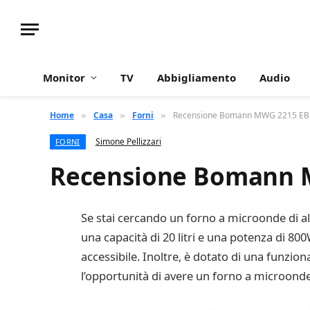
Monitor
TV
Abbigliamento
Audio
Home
Casa
Forni
Recensione Bomann MWG 2215 EB, 
»
»
»
Simone Pellizzari
FORNI
Recensione Bomann M
Se stai cercando un forno a microonde di al
una capacità di 20 litri e una potenza di 80
accessibile. Inoltre, è dotato di una funziona
l’opportunità di avere un forno a microonde 