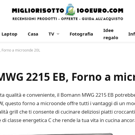
Idee
Laptop
Casa
TV
Fotografia
In
regalo
Forno a microonde 20L
WG 2215 EB, Forno a mic
ta qualità e conveniente, il Bomann MWG 2215 EB potrebbe e
0W, questo forno a microonde offre tutti i vantaggi di un mod
lità grill che ti consente di cucinare deliziosi piatti crocca
di classe energetica C che rende la tua vita in cucina ancora