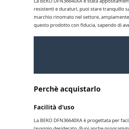
La BEKO DFN36640XA è stata appositamente pr
resistenti e duraturi, puoi stare tranquillo
marchio rinomato nel settore, ampiamente app
questo prodotto con fiducia, sapendo di aver
Perchè acquistarlo
Facilità d’uso
La BEKO DFN36640XA è progettata per facilita
lavaggio desiderato. Puoi anche programmare