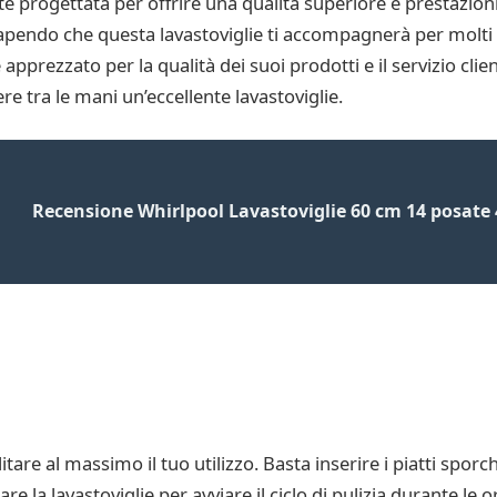
ogettata per offrire una qualità superiore e prestazioni a
 sapendo che questa lavastoviglie ti accompagnerà per molti 
rezzato per la qualità dei suoi prodotti e il servizio clien
e tra le mani un’eccellente lavastoviglie.
Recensione Whirlpool Lavastoviglie 60 cm 14 posate 
re al massimo il tuo utilizzo. Basta inserire i piatti sporc
 la lavastoviglie per avviare il ciclo di pulizia durante le