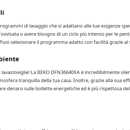
li
grammi di lavaggio che si adattano alle tue esigenze speci
vvisata o avere bisogno di un ciclo più intenso per le pent
. Puoi selezionare il programma adatto con facilità grazie al 
mbiente
e lavastoviglie! La BEKO DFN36640XA è incredibilmente sile
tmosfera tranquilla della tua casa. Inoltre, grazie alla sua ef
are denaro sulle bollette energetiche ed è più rispettosa del