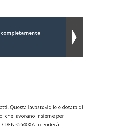
e completamente
tti. Questa lavastoviglie è dotata di
to, che lavorano insieme per
EKO DFN36640XA li renderà