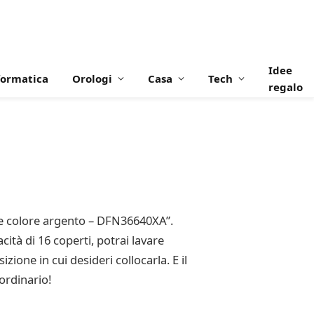
Idee
formatica
Orologi
Casa
Tech
regalo
one colore argento – DFN36640XA”.
cità di 16 coperti, potrai lavare
izione in cui desideri collocarla. E il
ordinario!