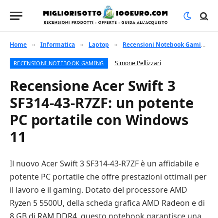
Home
Informatica
Laptop
Recensioni Notebook Gaming
»
»
»
»
Simone Pellizzari
RECENSIONI NOTEBOOK GAMING
Recensione Acer Swift 3
SF314-43-R7ZF: un potente
PC portatile con Windows
11
Il nuovo Acer Swift 3 SF314-43-R7ZF è un affidabile e
potente PC portatile che offre prestazioni ottimali per
il lavoro e il gaming. Dotato del processore AMD
Ryzen 5 5500U, della scheda grafica AMD Radeon e di
8 GB di RAM DDR4, questo notebook garantisce una