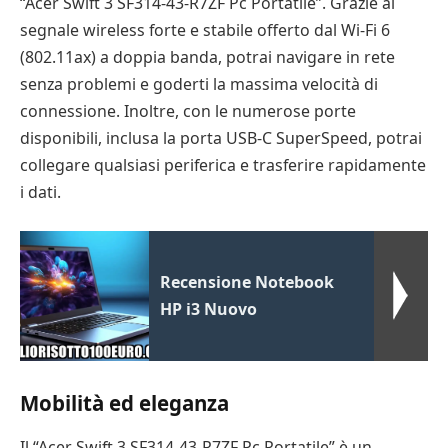
“Acer Swift 3 SF314-43-R7ZF Pc Portatile”. Grazie al
segnale wireless forte e stabile offerto dal Wi-Fi 6
(802.11ax) a doppia banda, potrai navigare in rete
senza problemi e goderti la massima velocità di
connessione. Inoltre, con le numerose porte
disponibili, inclusa la porta USB-C SuperSpeed, potrai
collegare qualsiasi periferica e trasferire rapidamente
i dati.
Recensione Notebook
HP i3 Nuovo
Mobilità ed eleganza
Il “Acer Swift 3 SF314-43-R7ZF Pc Portatile” è un