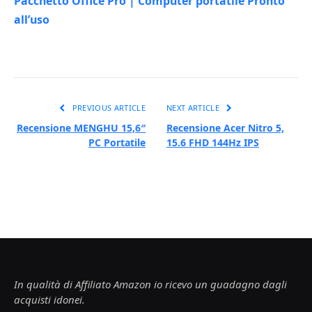
Pacchetto Office Pro | Computer portatile Pronto
all’uso
PREVIOUS ARTICLE
NEXT ARTICLE
Recensione MENGHU 15,6″
Recensione Acer Nitro 5,
PC Portatile
15.6 FHD 144Hz IPS
In qualità di Affiliato Amazon io ricevo un guadagno dagli
acquisti idonei.