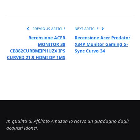
PREVIOUS ARTICLE
NEXT ARTICLE
Recensione ACER
Recensione Acer Predator
MONITOR 38
X34P Monitor Gaming G-
CB382CURBMIIPHUZX IPS
Sync Curvo 34
CURVED 21:9 HDMI DP 1MS
In qualità di Affiliato Amazon io ricevo un guadagno dagli
acquisti idonei.