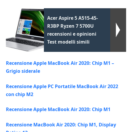
Acer Aspire 5 A515-45-
R3BP Ryzen 7 5700U
recensioni e opinioni
Test modelli simili
Recensione Apple MacBook Air 2020: Chip M1 –
Grigio siderale
Recensione Apple PC Portatile MacBook Air 2022
con chip M2
Recensione Apple MacBook Air 2020: Chip M1
Recensione MacBook Air 2020: Chip M1, Display