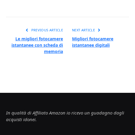
PREVIOUS ARTICLE
NEXT ARTICLE
Le migliori fotocamere
Migliori fotocamere
istantanee con scheda di
istantanee digitali
memoria
In qualità di Affiliato Amazon io ricevo un guadagno dagli
acquisti idonei.