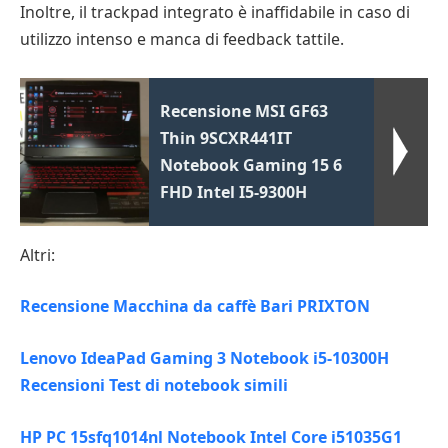
Inoltre, il trackpad integrato è inaffidabile in caso di
utilizzo intenso e manca di feedback tattile.
Recensione MSI GF63
Thin 9SCXR441IT
Notebook Gaming 15 6
FHD Intel I5-9300H
Altri:
Recensione Macchina da caffè Bari PRIXTON
Lenovo IdeaPad Gaming 3 Notebook i5-10300H
Recensioni Test di notebook simili
HP PC 15sfq1014nl Notebook Intel Core i51035G1