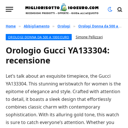
Home
Abbigliamento
Orologi
Orologi Donna da 500 a 1000 euro
»
»
»
Simone Pellizzari
OROLOGI DONNA DA 500 A 1000 EURO
Orologio Gucci YA133304:
recensione
Let’s talk about an exquisite timepiece, the Gucci
YA133304. This stunning wristwatch for women is the
epitome of elegance and style. Crafted with attention
to detail, it boasts a sleek design that effortlessly
combines classic charm with contemporary
sophistication. With its alluring gold tone, this watch
is sure to catch everyone’s attention. Whether you