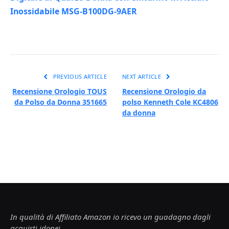
Inossidabile MSG-B100DG-9AER
PREVIOUS ARTICLE
NEXT ARTICLE
Recensione Orologio TOUS
Recensione Orologio da
da Polso da Donna 351665
polso Kenneth Cole KC4806
da donna
In qualità di Affiliato Amazon io ricevo un guadagno dagli
acquisti idonei.