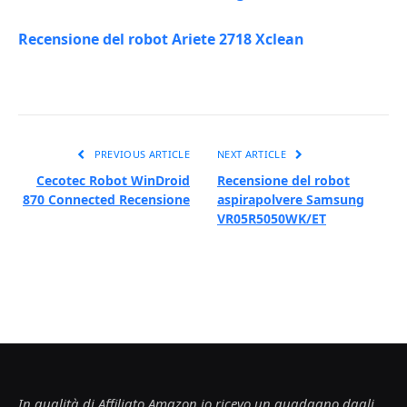
Recensione del robot Ariete 2718 Xclean
PREVIOUS ARTICLE
NEXT ARTICLE
Cecotec Robot WinDroid
Recensione del robot
870 Connected Recensione
aspirapolvere Samsung
VR05R5050WK/ET
In qualità di Affiliato Amazon io ricevo un guadagno dagli