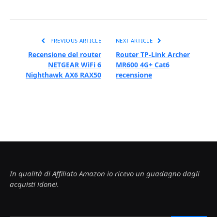
PREVIOUS ARTICLE
NEXT ARTICLE
Recensione del router
Router TP-Link Archer
NETGEAR WiFi 6
MR600 4G+ Cat6
Nighthawk AX6 RAX50
recensione
In qualità di Affiliato Amazon io ricevo un guadagno dagli
acquisti idonei.