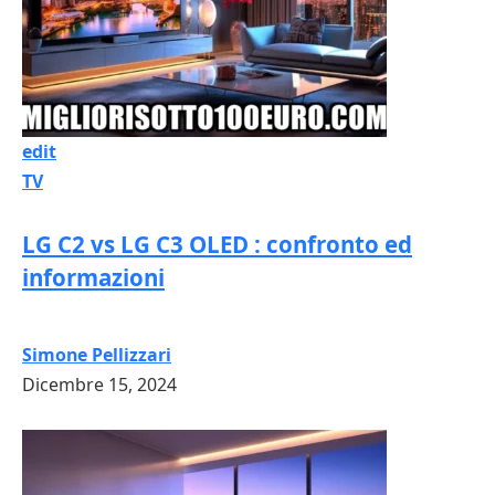
edit
TV
LG C2 vs LG C3 OLED : confronto ed
informazioni
Simone Pellizzari
Dicembre 15, 2024