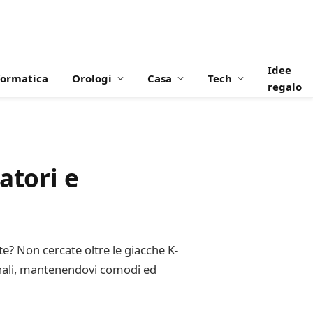
Idee
formatica
Orologi
Casa
Tech
regalo
atori e
ste? Non cercate oltre le giacche K-
ernali, mantenendovi comodi ed