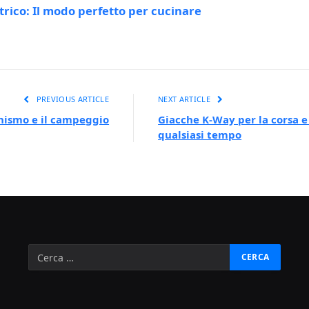
rico: Il modo perfetto per cucinare
PREVIOUS ARTICLE
NEXT ARTICLE
onismo e il campeggio
Giacche K-Way per la corsa e 
qualsiasi tempo