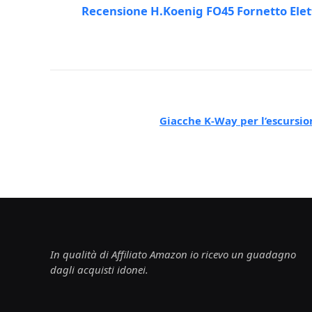
Recensione H.Koenig FO45 Fornetto Elett
Giacche K-Way per l’escursi
In qualità di Affiliato Amazon io ricevo un guadagno
dagli acquisti idonei.