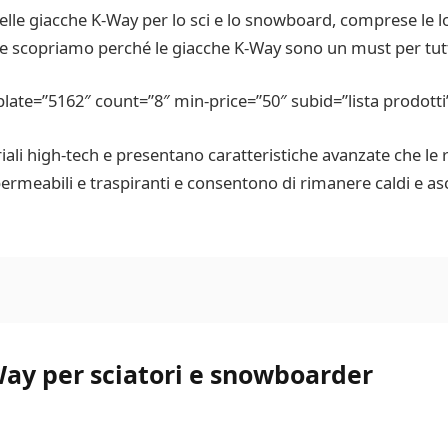
elle giacche K-Way per lo sci e lo snowboard, comprese le lo
e scopriamo perché le giacche K-Way sono un must per tutti 
te=”5162″ count=”8″ min-price=”50″ subid=”lista prodotti
ali high-tech e presentano caratteristiche avanzate che le 
rmeabili e traspiranti e consentono di rimanere caldi e asciu
Way per sciatori e snowboarder