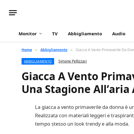
Monitor
TV
Abbigliamento
Audio
Home
Abbigliamento
Giacca A Vento Primaverile Da Donn
»
»
Simone Pellizzari
ABBIGLIAMENTO
Giacca A Vento Primav
Una Stagione All’aria 
La giacca a vento primaverile da donna è un 
Realizzata con materiali leggeri e traspiran
tempo stesso un look trendy e alla moda.