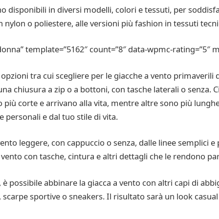
disponibili in diversi modelli, colori e tessuti, per soddisf
nylon o poliestere, alle versioni più fashion in tessuti tecni
na” template=”5162″ count=”8″ data-wpmc-rating=”5″ min-
e opzioni tra cui scegliere per le giacche a vento primaveri
na chiusura a zip o a bottoni, con tasche laterali o senza. 
 più corte e arrivano alla vita, mentre altre sono più lunghe
ersonali e dal tuo stile di vita.
vento leggere, con cappuccio o senza, dalle linee semplici e p
 vento con tasche, cintura e altri dettagli che le rendono par
, è possibile abbinare la giacca a vento con altri capi di ab
, scarpe sportive o sneakers. Il risultato sarà un look casua