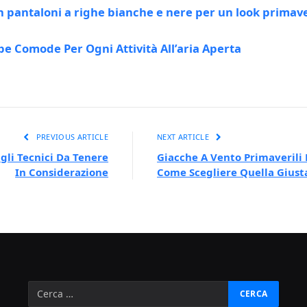
 pantaloni a righe bianche e nere per un look primave
 Comode Per Ogni Attività All’aria Aperta
PREVIOUS ARTICLE
NEXT ARTICLE
gli Tecnici Da Tenere
Giacche A Vento Primaverili 
In Considerazione
Come Scegliere Quella Giust