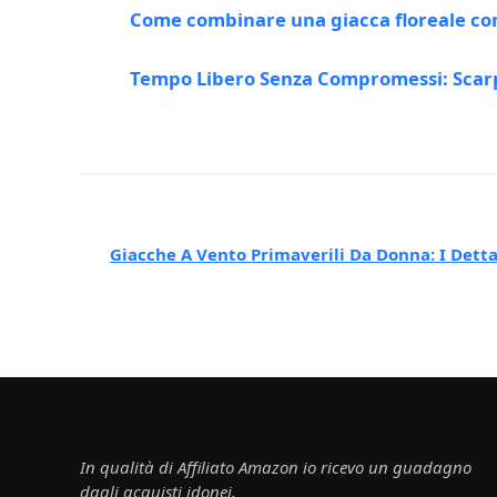
Come combinare una giacca floreale con
Tempo Libero Senza Compromessi: Scarpe
Giacche A Vento Primaverili Da Donna: I Detta
In qualità di Affiliato Amazon io ricevo un guadagno
dagli acquisti idonei.