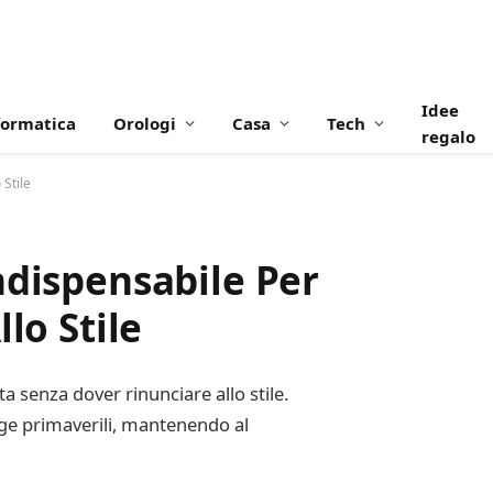
Idee
formatica
Orologi
Casa
Tech
regalo
 Stile
ndispensabile Per
lo Stile
a senza dover rinunciare allo stile.
ogge primaverili, mantenendo al