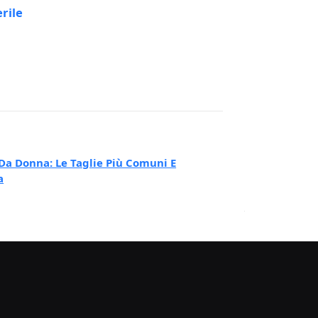
rile
Da Donna: Le Taglie Più Comuni E
a