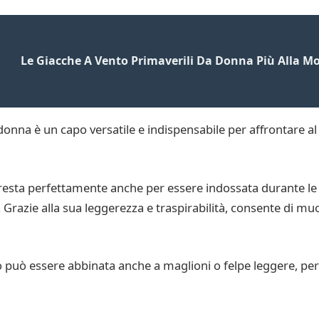
Le Giacche A Vento Primaverili Da Donna Più Alla 
nna è un capo versatile e indispensabile per affrontare al m
resta perfettamente anche per essere indossata durante le a
razie alla sua leggerezza e traspirabilità, consente di muove
to può essere abbinata anche a maglioni o felpe leggere, per