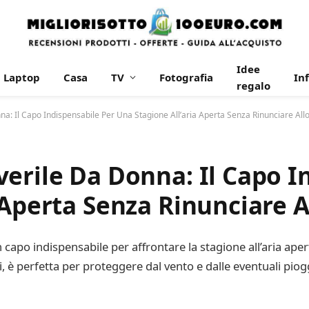
Idee
Laptop
Casa
TV
Fotografia
In
regalo
a: Il Capo Indispensabile Per Una Stagione All’aria Aperta Senza Rinunciare Allo
erile Da Donna: Il Capo I
Aperta Senza Rinunciare Al
capo indispensabile per affrontare la stagione all’aria apert
ti, è perfetta per proteggere dal vento e dalle eventuali pi