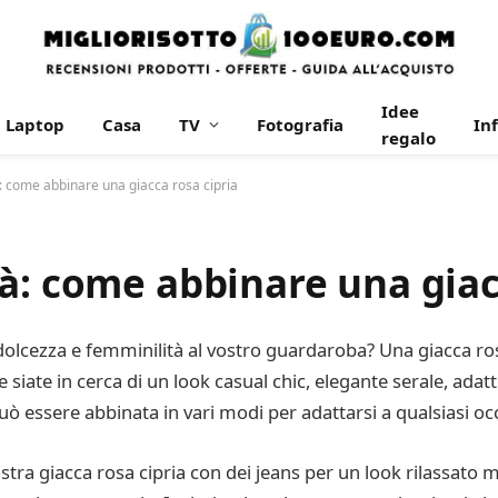
Idee
Laptop
Casa
TV
Fotografia
In
regalo
: come abbinare una giacca rosa cipria
à: come abbinare una giac
 dolcezza e femminilità al vostro guardaroba? Una giacca ros
siate in cerca di un look casual chic, elegante serale, adatt
uò essere abbinata in vari modi per adattarsi a qualsiasi oc
stra giacca rosa cipria con dei jeans per un look rilassato 