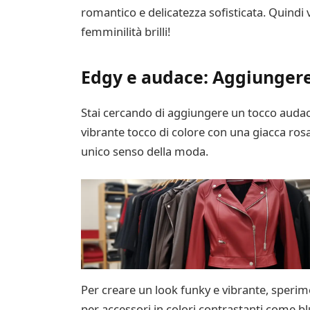
romantico e delicatezza sofisticata. Quindi v
femminilità brilli!
Edgy e audace: Aggiungere 
Stai cercando di aggiungere un tocco audace
vibrante tocco di colore con una giacca ros
unico senso della moda.
Per creare un look funky e vibrante, sperime
per accessori in colori contrastanti come bl