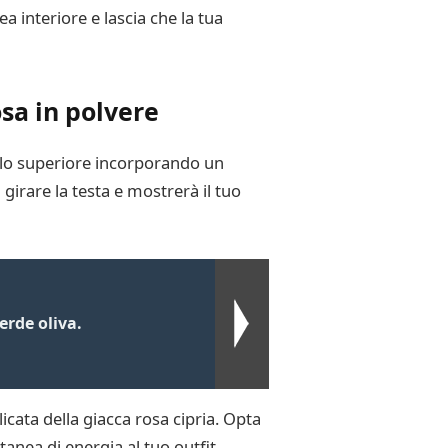
a interiore e lascia che la tua
sa in polvere
ello superiore incorporando un
irare la testa e mostrerà il tuo
erde oliva.
icata della giacca rosa cipria. Opta
anea di energia al tuo outfit.