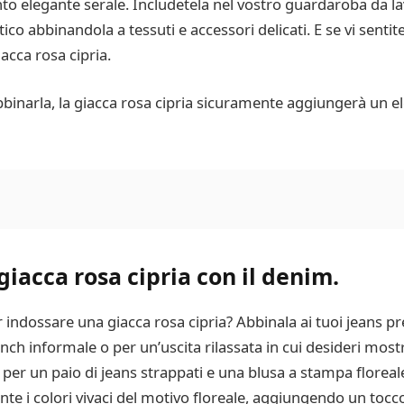
o elegante serale. Includetela nel vostro guardaroba da la
co abbinandola a tessuti e accessori delicati. E se vi sent
acca rosa cipria.
inarla, la giacca rosa cipria sicuramente aggiungerà un e
iacca rosa cipria con il denim.
indossare una giacca rosa cipria? Abbinala ai tuoi jeans pre
h informale o per un’uscita rilassata in cui desideri mostra
per un paio di jeans strappati e una blusa a stampa floreal
e i colori vivaci del motivo floreale, aggiungendo un tocco