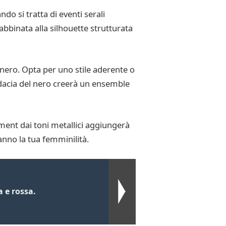
do si tratta di eventi serali
bbinata alla silhouette strutturata
 nero. Opta per uno stile aderente o
audacia del nero creerà un ensemble
ement dai toni metallici aggiungerà
anno la tua femminilità.
a e rossa.