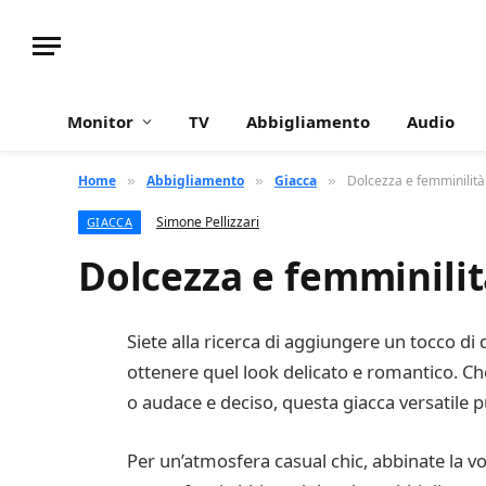
Monitor
TV
Abbigliamento
Audio
Home
Abbigliamento
Giacca
Dolcezza e femminilità
»
»
»
Simone Pellizzari
GIACCA
Dolcezza e femminilit
Siete alla ricerca di aggiungere un tocco di
ottenere quel look delicato e romantico. Che 
o audace e deciso, questa giacca versatile p
Per un’atmosfera casual chic, abbinate la vo