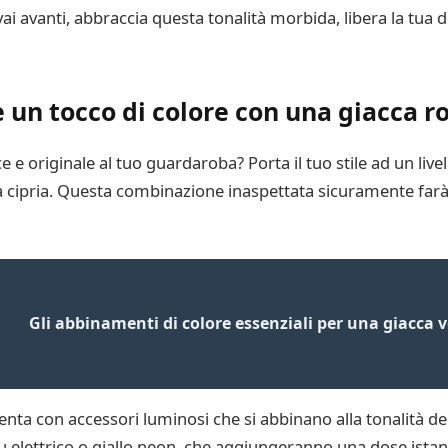
ai avanti, abbraccia questa tonalità morbida, libera la tua de
un tocco di colore con una giacca ro
 e originale al tuo guardaroba? Porta il tuo stile ad un liv
a cipria. Questa combinazione inaspettata sicuramente farà g
Gli abbinamenti di colore essenziali per una giacca v
nta con accessori luminosi che si abbinano alla tonalità del
u elettrico o giallo neon, che aggiungeranno una dose istant