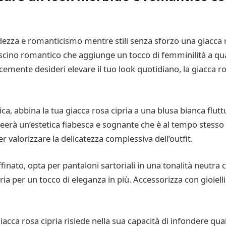
zza e romanticismo mentre stili senza sforzo una giacca r
cino romantico che aggiunge un tocco di femminilità a quals
mente desideri elevare il tuo look quotidiano, la giacca ros
, abbina la tua giacca rosa cipria a una blusa bianca flutt
erà un’estetica fiabesca e sognante che è al tempo stesso 
 per valorizzare la delicatezza complessiva dell’outfit.
inato, opta per pantaloni sartoriali in una tonalità neutra
ria per un tocco di eleganza in più. Accessorizza con gioielli
giacca rosa cipria risiede nella sua capacità di infondere qu