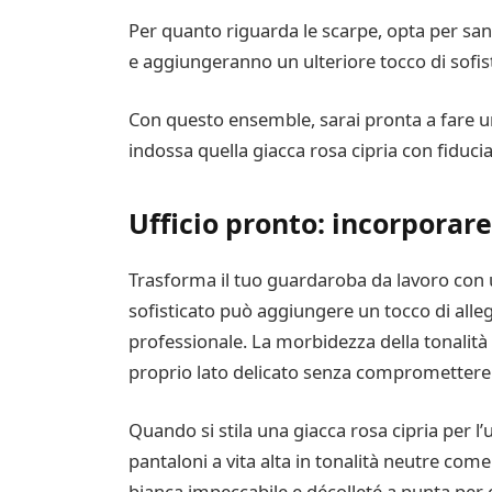
Per quanto riguarda le scarpe, opta per san
e aggiungeranno un ulteriore tocco di sofis
Con questo ensemble, sarai pronta a fare un 
indossa quella giacca rosa cipria con fiducia
Ufficio pronto: incorporar
Trasforma il tuo guardaroba da lavoro con 
sofisticato può aggiungere un tocco di all
professionale. La morbidezza della tonalità
proprio lato delicato senza compromettere l
Quando si stila una giacca rosa cipria per l’
pantaloni a vita alta in tonalità neutre co
bianca impeccabile e décolleté a punta per 