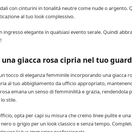
dali con cinturini in tonalità neutre come nude o argento.
ticazione al tuo look complessivo.
ingresso elegante in qualsiasi evento serale. Quindi abbrac
!
e una giacca rosa cipria nel tuo guar
un tocco di eleganza femminile incorporando una giacca ros
egria al tuo abbigliamento da ufficio appropriato, manten
 rosa emana un senso di femminilità e grazia, rendendola pe
o stile.
ufficio, opta per capi su misura che creino linee pulite e una
me nero o grigio per un look classico e senza tempo. Comple
elevare la tua immagine professionale.