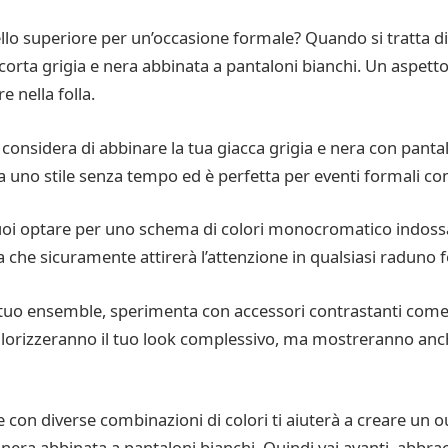
lo superiore per un’occasione formale? Quando si tratta di o
corta grigia e nera abbinata a pantaloni bianchi. Un aspetto 
e nella folla.
, considera di abbinare la tua giacca grigia e nera con pant
 uno stile senza tempo ed è perfetta per eventi formali co
puoi optare per uno schema di colori monocromatico indossa
che sicuramente attirerà l’attenzione in qualsiasi raduno 
l tuo ensemble, sperimenta con accessori contrastanti come
alorizzeranno il tuo look complessivo, ma mostreranno anche
e con diverse combinazioni di colori ti aiuterà a creare un o
 nera abbinata a pantaloni bianchi. Quindi vai avanti, abbrac