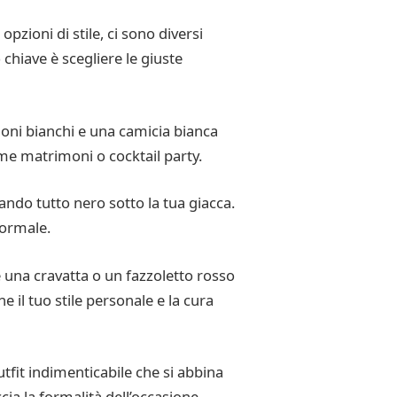
pzioni di stile, ci sono diversi
chiave è scegliere le giuste
aloni bianchi e una camicia bianca
me matrimoni o cocktail party.
ndo tutto nero sotto la tua giacca.
formale.
 una cravatta o un fazzoletto rosso
 il tuo stile personale e la cura
utfit indimenticabile che si abbina
cia la formalità dell’occasione