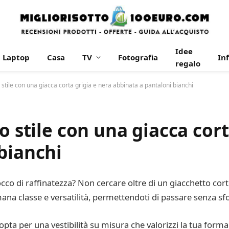
Idee
Laptop
Casa
TV
Fotografia
In
regalo
 stile con una giacca corta grigia e nera abbinata a pantaloni bianchi
o stile con una giacca cort
bianchi
tocco di raffinatezza? Non cercare oltre di un giacchetto cor
a classe e versatilità, permettendoti di passare senza sfo
 opta per una vestibilità su misura che valorizzi la tua forma 