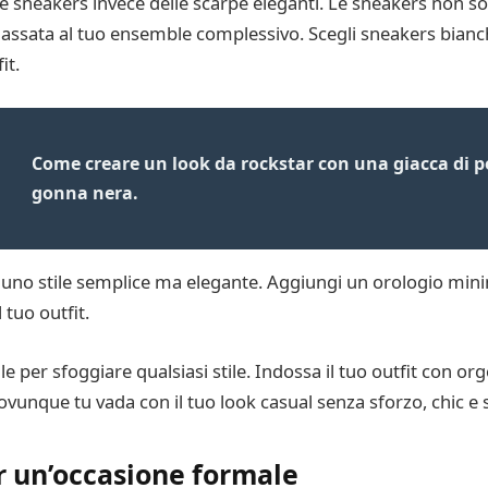
 le sneakers invece delle scarpe eleganti. Le sneakers non 
assata al tuo ensemble complessivo. Scegli sneakers bianch
it.
Come creare un look da rockstar con una giacca di pe
gonna nera.
 uno stile semplice ma elegante. Aggiungi un orologio mini
 tuo outfit.
le per sfoggiare qualsiasi stile. Indossa il tuo outfit con o
e ovunque tu vada con il tuo look casual senza sforzo, chic e s
r un’occasione formale