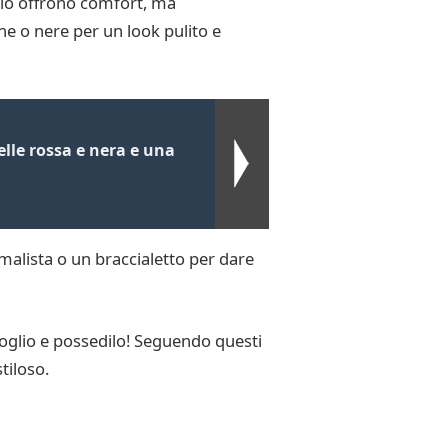
solo offrono comfort, ma
e o nere per un look pulito e
lle rossa e nera e una
malista o un braccialetto per dare
rgoglio e possedilo! Seguendo questi
tiloso.