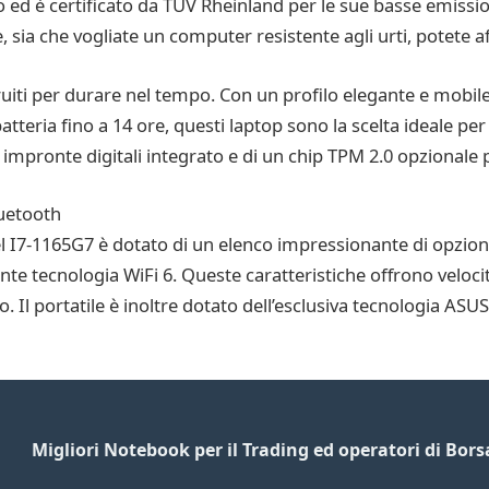
 ed è certificato da TUV Rheinland per le sue basse emission
 sia che vogliate un computer resistente agli urti, potete af
ti per durare nel tempo. Con un profilo elegante e mobile, 
atteria fino a 14 ore, questi laptop sono la scelta ideale per
i impronte digitali integrato e di un chip TPM 2.0 opzional
luetooth
 I7-1165G7 è dotato di un elenco impressionante di opzioni 
nte tecnologia WiFi 6. Queste caratteristiche offrono velocità
o. Il portatile è inoltre dotato dell’esclusiva tecnologia ASU
Migliori Notebook per il Trading ed operatori di Bors