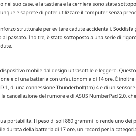
 nel suo case, e la tastiera e la cerniera sono state sottopost
 ovunque e saprete di poter utilizzare il computer senza preo
nforzo strutturale per evitare cadute accidentali. Soddisfa
al passato. Inoltre, è stato sottoposto a una serie di rigorosi 
adute.
ispositivo mobile dal design ultrasottile e leggero. Questo
one e di una batteria con un’autonomia di 14 ore. È inoltre 
 RAID 1, di una connessione Thunderbolt(tm) 4 e di un sensor
per la cancellazione del rumore e di ASUS NumberPad 2.0, che
a portabilità. Il peso di soli 880 grammi lo rende uno dei po
ibile durata della batteria di 17 ore, un record per la catego