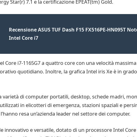
rgy Star(r) 7.1 e la certificazione EPEAT(tm) Gold.
Recensione ASUS TUF Dash F15 FX516PE-HN095T Note
Intel Core i7
l Core i7-1165G7 a quattro core con una velocità massima d
ativo quotidiano. Inoltre, la grafica Intel iris Xe è in grado
arietà di computer portatili, desktop, schede madri, monit
utilizzati in elicotteri di emergenza, stazioni spaziali e pers
e l’hanno resa un’azienda leader nel settore dei computer.
 innovativo e versatile, dotato di un processore Intel Core 