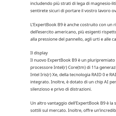
includendo più strati di lega di magnesio-litio
sentirete sicuri di portare il vostro lavoro
L’ExpertBook B9 è anche costruito con un ri
dell’esercito americano, più esigenti rispetto 
alla pressione del pannello, agli urti e alle c
Il display
Il nuovo ExpertBook B9 è un pluripremiato d
processore Intel(r) Core(tm) di 11a generazi
Intel Iris(r) Xe, della tecnologia RAID 0 e
integrato. Inoltre, è dotato di un chip AI 
silenzioso e privo di distrazioni.
Un altro vantaggio dell’ExpertBook B9 è la su
sottili sul mercato. Inoltre, offre un’incred