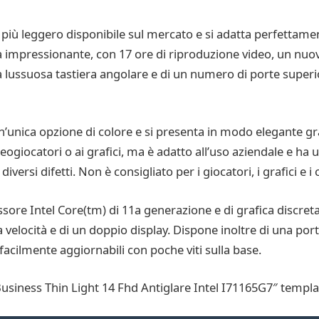
 più leggero disponibile sul mercato e si adatta perfettamen
ria impressionante, con 17 ore di riproduzione video, un nu
na lussuosa tastiera angolare e di un numero di porte superio
’unica opzione di colore e si presenta in modo elegante gra
ogiocatori o ai grafici, ma è adatto all’uso aziendale e ha u
rsi difetti. Non è consigliato per i giocatori, i grafici e i 
sore Intel Core(tm) di 11a generazione e di grafica discre
a velocità e di un doppio display. Dispone inoltre di una por
acilmente aggiornabili con poche viti sulla base.
iness Thin Light 14 Fhd Antiglare Intel I71165G7″ templa