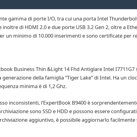
te gamma di porte I/O, tra cui una porta Intel Thunderbolt 
e inoltre di HDMI 2.0 e due porte USB 3.2 Gen 2, oltre a Eth
er un minimo di 10.000 inserimenti e sono certificate per res
tbook Business Thin &Light 14 Fhd Antiglare Intel I7711G7 si 
a generazione della famiglia “Tiger Lake” di Intel. Ha un clo
requenza minima è di 1,2 Ghz.
spesso inconsistenti, l’ExpertBook B9400 è sorprendentemente 
di archiviazione sono SSD e HDD e possono essere configurati
rchiviazione aggiuntivo, è possibile aggiornarlo facilmente s