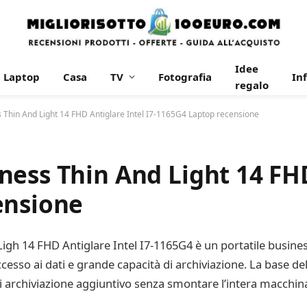
Idee
Laptop
Casa
TV
Fotografia
In
regalo
 Thin And Light 14 FHD Antiglare Intel I7-1165G4 Laptop recensione
ess Thin And Light 14 FHD
ensione
igh 14 FHD Antiglare Intel I7-1165G4 è un portatile busines
ccesso ai dati e grande capacità di archiviazione. La base de
i archiviazione aggiuntivo senza smontare l’intera macchin