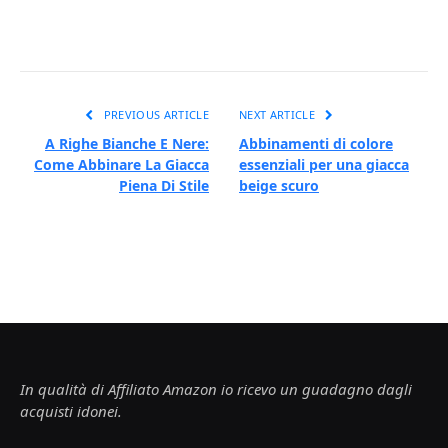
PREVIOUS ARTICLE
NEXT ARTICLE
A Righe Bianche E Nere:
Abbinamenti di colore
Come Abbinare La Giacca
essenziali per una giacca
Piena Di Stile
beige scuro
In qualità di Affiliato Amazon io ricevo un guadagno dagli
acquisti idonei.